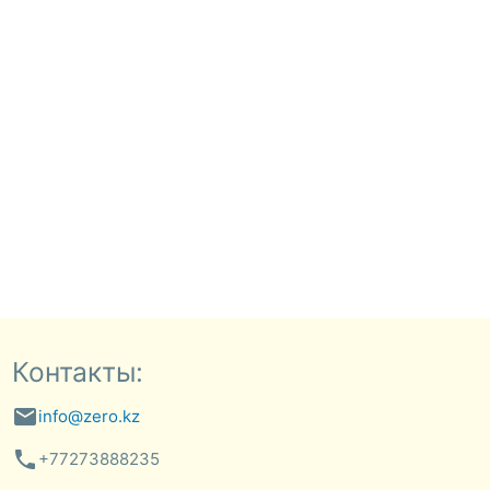
Контакты:
email
info@zero.kz
phone
+77273888235