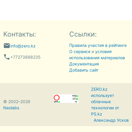
Контакты:
Ссылки:
email
Правила участия в рейтинге
info@zero.kz
О сервисе
и
условия
phone
+77273888235
использования материалов
Документация
Добавить сайт
ZERO.kz
использует
© 2002–2026
облачные
Neolabs
технологии от
PS.kz
Александр Усков