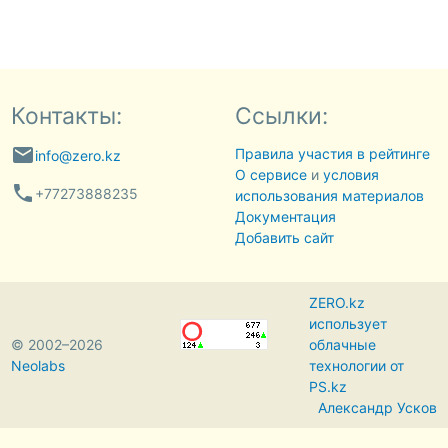
Контакты:
Ссылки:
email
Правила участия в рейтинге
info@zero.kz
О сервисе
и
условия
phone
+77273888235
использования материалов
Документация
Добавить сайт
ZERO.kz
использует
© 2002–2026
облачные
Neolabs
технологии от
PS.kz
Александр Усков