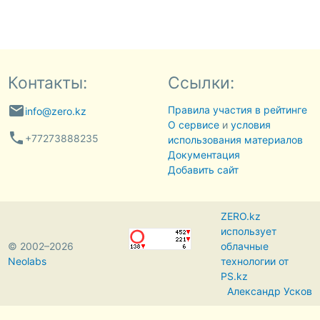
Контакты:
Ссылки:
email
Правила участия в рейтинге
info@zero.kz
О сервисе
и
условия
phone
+77273888235
использования материалов
Документация
Добавить сайт
ZERO.kz
использует
© 2002–2026
облачные
Neolabs
технологии от
PS.kz
Александр Усков