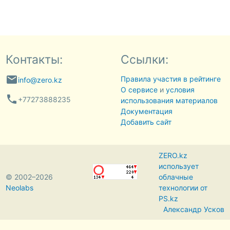
Контакты:
Ссылки:
email
Правила участия в рейтинге
info@zero.kz
О сервисе
и
условия
phone
+77273888235
использования материалов
Документация
Добавить сайт
ZERO.kz
использует
© 2002–2026
облачные
Neolabs
технологии от
PS.kz
Александр Усков