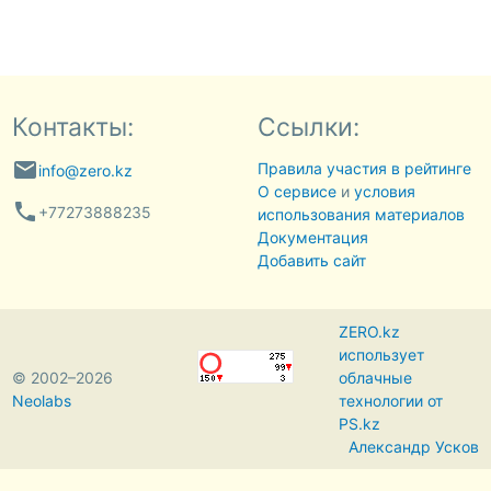
Контакты:
Ссылки:
email
Правила участия в рейтинге
info@zero.kz
О сервисе
и
условия
phone
+77273888235
использования материалов
Документация
Добавить сайт
ZERO.kz
использует
© 2002–2026
облачные
Neolabs
технологии от
PS.kz
Александр Усков