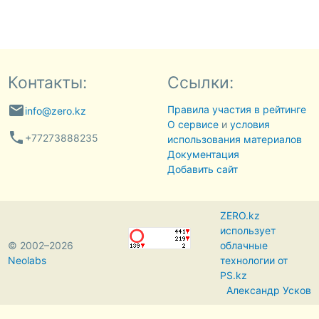
Контакты:
Ссылки:
email
Правила участия в рейтинге
info@zero.kz
О сервисе
и
условия
phone
+77273888235
использования материалов
Документация
Добавить сайт
ZERO.kz
использует
© 2002–2026
облачные
Neolabs
технологии от
PS.kz
Александр Усков