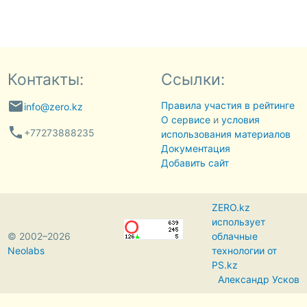
Контакты:
Ссылки:
email
Правила участия в рейтинге
info@zero.kz
О сервисе
и
условия
phone
+77273888235
использования материалов
Документация
Добавить сайт
ZERO.kz
использует
© 2002–2026
облачные
Neolabs
технологии от
PS.kz
Александр Усков