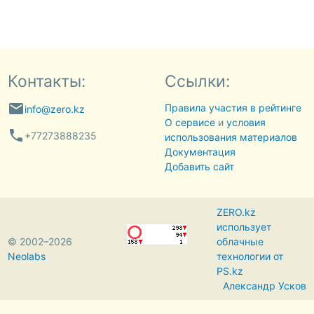
Контакты:
Ссылки:
email
Правила участия в рейтинге
info@zero.kz
О сервисе
и
условия
phone
+77273888235
использования материалов
Документация
Добавить сайт
ZERO.kz
использует
© 2002–2026
облачные
Neolabs
технологии от
PS.kz
Александр Усков