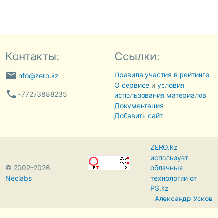
Контакты:
Ссылки:
email
Правила участия в рейтинге
info@zero.kz
О сервисе
и
условия
phone
+77273888235
использования материалов
Документация
Добавить сайт
ZERO.kz
использует
© 2002–2026
облачные
Neolabs
технологии от
PS.kz
Александр Усков