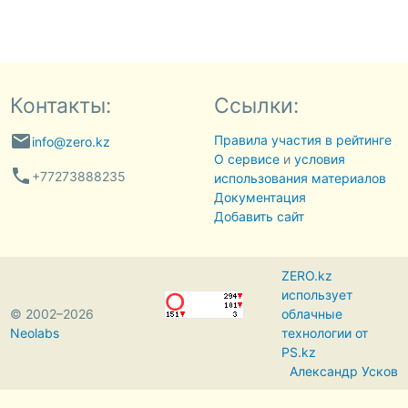
Контакты:
Ссылки:
email
Правила участия в рейтинге
info@zero.kz
О сервисе
и
условия
phone
+77273888235
использования материалов
Документация
Добавить сайт
ZERO.kz
использует
© 2002–2026
облачные
Neolabs
технологии от
PS.kz
Александр Усков