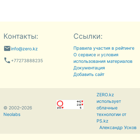
Контакты:
Ссылки:
email
Правила участия в рейтинге
info@zero.kz
О сервисе
и
условия
phone
+77273888235
использования материалов
Документация
Добавить сайт
ZERO.kz
использует
© 2002–2026
облачные
Neolabs
технологии от
PS.kz
Александр Усков