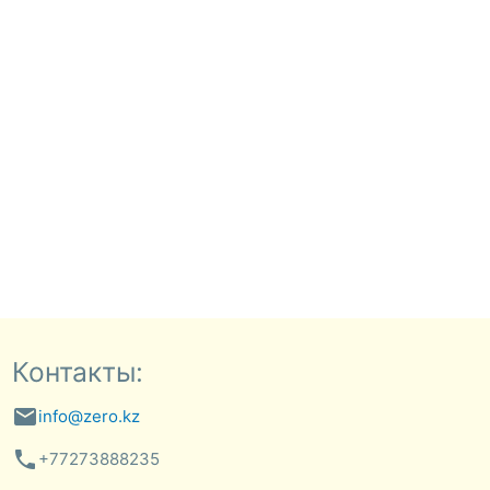
Контакты:
email
info@zero.kz
phone
+77273888235