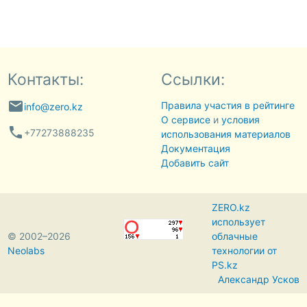
Контакты:
Ссылки:
email
Правила участия в рейтинге
info@zero.kz
О сервисе
и
условия
phone
+77273888235
использования материалов
Документация
Добавить сайт
ZERO.kz
использует
© 2002–2026
облачные
Neolabs
технологии от
PS.kz
Александр Усков