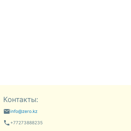
Контакты:
email
info@zero.kz
phone
+77273888235