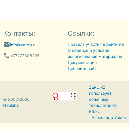
Контакты:
Ссылки:
email
Правила участия в рейтинге
info@zero.kz
О сервисе
и
условия
phone
+77273888235
использования материалов
Документация
Добавить сайт
ZERO.kz
использует
© 2002–2026
облачные
Neolabs
технологии от
PS.kz
Александр Усков