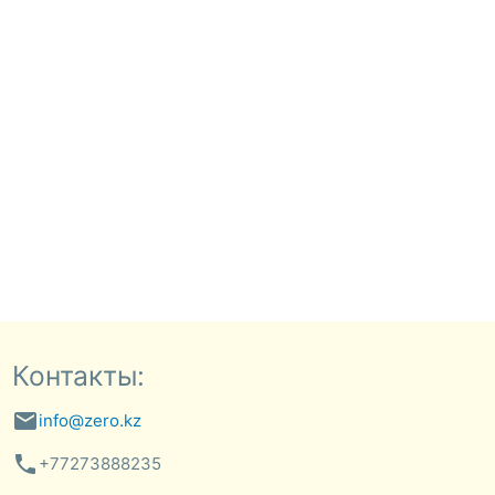
Контакты:
email
info@zero.kz
phone
+77273888235