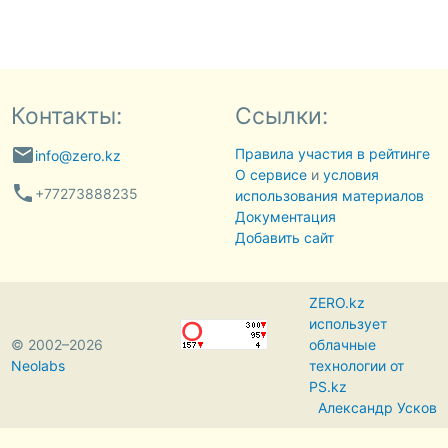
Контакты:
Ссылки:
email
Правила участия в рейтинге
info@zero.kz
О сервисе
и
условия
phone
+77273888235
использования материалов
Документация
Добавить сайт
ZERO.kz
использует
© 2002–2026
облачные
Neolabs
технологии от
PS.kz
Александр Усков