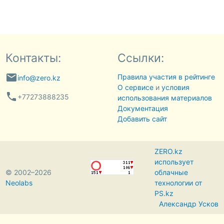
Контакты:
Ссылки:
email
Правила участия в рейтинге
info@zero.kz
О сервисе
и
условия
phone
+77273888235
использования материалов
Документация
Добавить сайт
ZERO.kz
использует
© 2002–2026
облачные
Neolabs
технологии от
PS.kz
Александр Усков