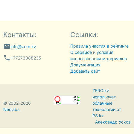
Контакты:
Ссылки:
email
Правила участия в рейтинге
info@zero.kz
О сервисе
и
условия
phone
+77273888235
использования материалов
Документация
Добавить сайт
ZERO.kz
использует
© 2002–2026
облачные
Neolabs
технологии от
PS.kz
Александр Усков