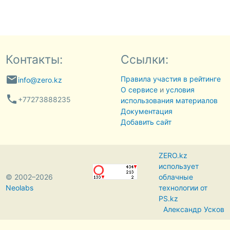
Контакты:
Ссылки:
email
Правила участия в рейтинге
info@zero.kz
О сервисе
и
условия
phone
+77273888235
использования материалов
Документация
Добавить сайт
ZERO.kz
использует
© 2002–2026
облачные
Neolabs
технологии от
PS.kz
Александр Усков