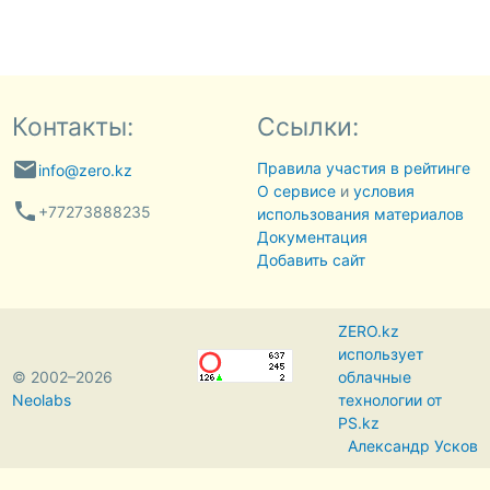
Контакты:
Ссылки:
email
Правила участия в рейтинге
info@zero.kz
О сервисе
и
условия
phone
+77273888235
использования материалов
Документация
Добавить сайт
ZERO.kz
использует
© 2002–2026
облачные
Neolabs
технологии от
PS.kz
Александр Усков