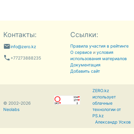
Контакты:
Ссылки:
email
Правила участия в рейтинге
info@zero.kz
О сервисе
и
условия
phone
+77273888235
использования материалов
Документация
Добавить сайт
ZERO.kz
использует
© 2002–2026
облачные
Neolabs
технологии от
PS.kz
Александр Усков