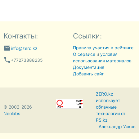
Контакты:
Ссылки:
email
Правила участия в рейтинге
info@zero.kz
О сервисе
и
условия
phone
+77273888235
использования материалов
Документация
Добавить сайт
ZERO.kz
использует
© 2002–2026
облачные
Neolabs
технологии от
PS.kz
Александр Усков