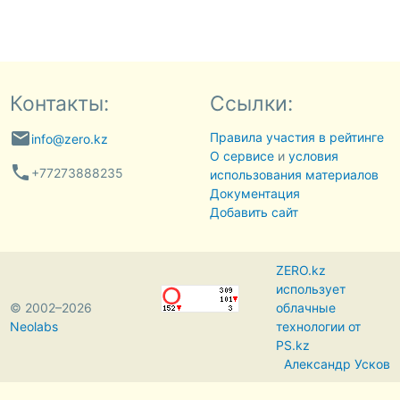
Контакты:
Ссылки:
email
Правила участия в рейтинге
info@zero.kz
О сервисе
и
условия
phone
+77273888235
использования материалов
Документация
Добавить сайт
ZERO.kz
использует
© 2002–2026
облачные
Neolabs
технологии от
PS.kz
Александр Усков