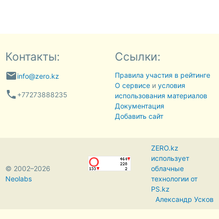
Контакты:
Ссылки:
email
Правила участия в рейтинге
info@zero.kz
О сервисе
и
условия
phone
+77273888235
использования материалов
Документация
Добавить сайт
ZERO.kz
использует
© 2002–2026
облачные
Neolabs
технологии от
PS.kz
Александр Усков