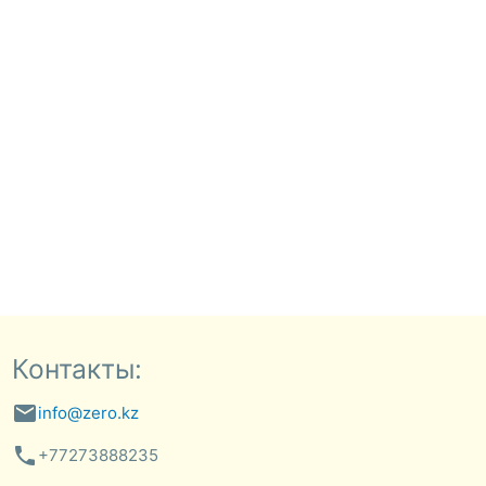
Контакты:
email
info@zero.kz
phone
+77273888235