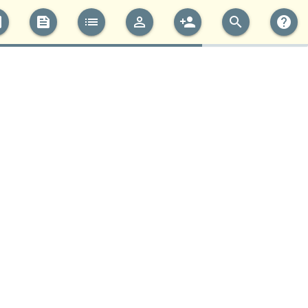
cs
feed
list
perm_identity
person_add
search
help