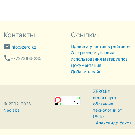
Контакты:
Ссылки:
email
Правила участия в рейтинге
info@zero.kz
О сервисе
и
условия
phone
+77273888235
использования материалов
Документация
Добавить сайт
ZERO.kz
использует
© 2002–2026
облачные
Neolabs
технологии от
PS.kz
Александр Усков