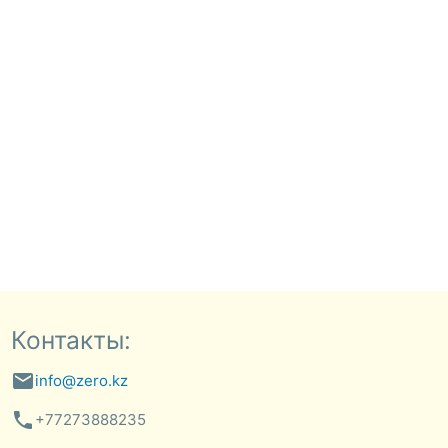
Контакты:
email
info@zero.kz
phone
+77273888235