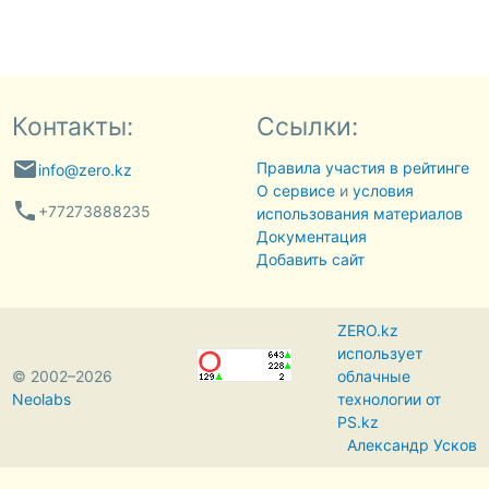
Контакты:
Ссылки:
email
Правила участия в рейтинге
info@zero.kz
О сервисе
и
условия
phone
+77273888235
использования материалов
Документация
Добавить сайт
ZERO.kz
использует
© 2002–2026
облачные
Neolabs
технологии от
PS.kz
Александр Усков