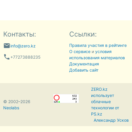
Контакты:
Ссылки:
email
Правила участия в рейтинге
info@zero.kz
О сервисе
и
условия
phone
+77273888235
использования материалов
Документация
Добавить сайт
ZERO.kz
использует
© 2002–2026
облачные
Neolabs
технологии от
PS.kz
Александр Усков