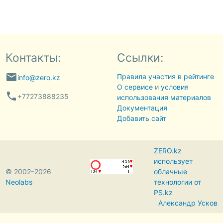
Контакты:
Ссылки:
email
Правила участия в рейтинге
info@zero.kz
О сервисе
и
условия
phone
+77273888235
использования материалов
Документация
Добавить сайт
ZERO.kz
использует
© 2002–2026
облачные
Neolabs
технологии от
PS.kz
Александр Усков