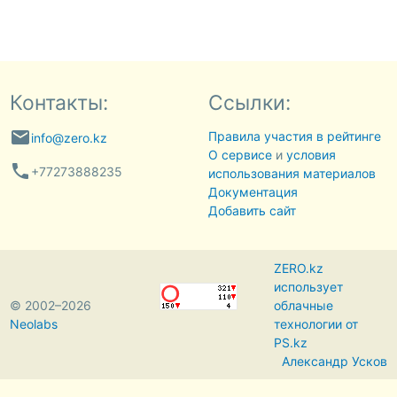
Контакты:
Ссылки:
email
Правила участия в рейтинге
info@zero.kz
О сервисе
и
условия
phone
+77273888235
использования материалов
Документация
Добавить сайт
ZERO.kz
использует
© 2002–2026
облачные
Neolabs
технологии от
PS.kz
Александр Усков