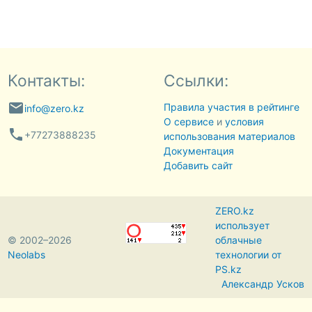
Контакты:
Ссылки:
email
Правила участия в рейтинге
info@zero.kz
О сервисе
и
условия
phone
+77273888235
использования материалов
Документация
Добавить сайт
ZERO.kz
использует
© 2002–2026
облачные
Neolabs
технологии от
PS.kz
Александр Усков