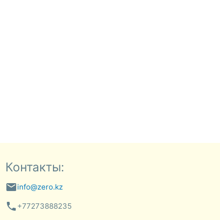
Контакты:
email
info@zero.kz
phone
+77273888235