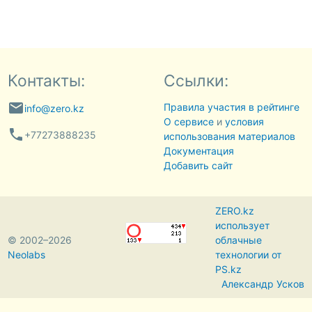
Контакты:
Ссылки:
email
Правила участия в рейтинге
info@zero.kz
О сервисе
и
условия
phone
+77273888235
использования материалов
Документация
Добавить сайт
ZERO.kz
использует
© 2002–2026
облачные
Neolabs
технологии от
PS.kz
Александр Усков