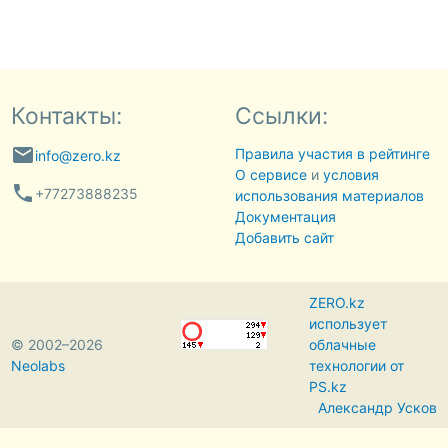
Контакты:
Ссылки:
email
Правила участия в рейтинге
info@zero.kz
О сервисе
и
условия
phone
+77273888235
использования материалов
Документация
Добавить сайт
ZERO.kz
использует
© 2002–2026
облачные
Neolabs
технологии от
PS.kz
Александр Усков