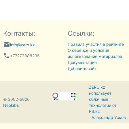
Контакты:
Ссылки:
email
Правила участия в рейтинге
info@zero.kz
О сервисе
и
условия
phone
+77273888235
использования материалов
Документация
Добавить сайт
ZERO.kz
использует
© 2002–2026
облачные
Neolabs
технологии от
PS.kz
Александр Усков