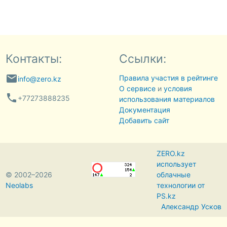
Контакты:
Ссылки:
email
Правила участия в рейтинге
info@zero.kz
О сервисе
и
условия
phone
+77273888235
использования материалов
Документация
Добавить сайт
ZERO.kz
использует
© 2002–2026
облачные
Neolabs
технологии от
PS.kz
Александр Усков