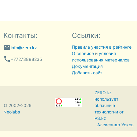
Контакты:
Ссылки:
email
Правила участия в рейтинге
info@zero.kz
О сервисе
и
условия
phone
+77273888235
использования материалов
Документация
Добавить сайт
ZERO.kz
использует
© 2002–2026
облачные
Neolabs
технологии от
PS.kz
Александр Усков