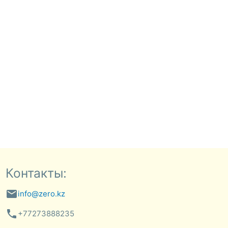
Контакты:
email
info@zero.kz
phone
+77273888235