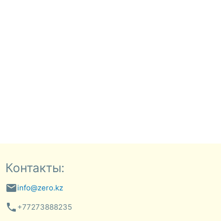
Контакты:
email
info@zero.kz
phone
+77273888235