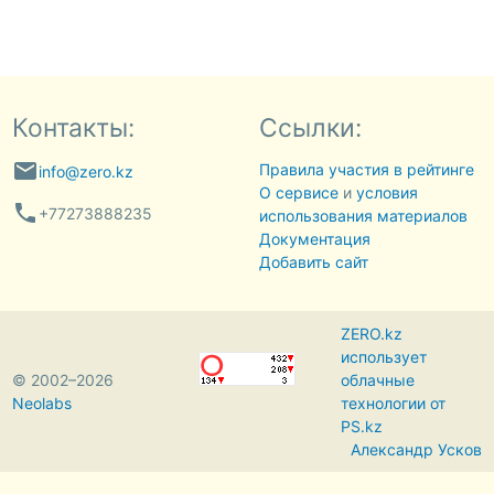
Контакты:
Ссылки:
email
Правила участия в рейтинге
info@zero.kz
О сервисе
и
условия
phone
+77273888235
использования материалов
Документация
Добавить сайт
ZERO.kz
использует
© 2002–2026
облачные
Neolabs
технологии от
PS.kz
Александр Усков