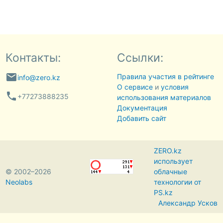
Контакты:
Ссылки:
email
Правила участия в рейтинге
info@zero.kz
О сервисе
и
условия
phone
+77273888235
использования материалов
Документация
Добавить сайт
ZERO.kz
использует
© 2002–2026
облачные
Neolabs
технологии от
PS.kz
Александр Усков