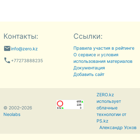
Контакты:
Ссылки:
email
Правила участия в рейтинге
info@zero.kz
О сервисе
и
условия
phone
+77273888235
использования материалов
Документация
Добавить сайт
ZERO.kz
использует
© 2002–2026
облачные
Neolabs
технологии от
PS.kz
Александр Усков