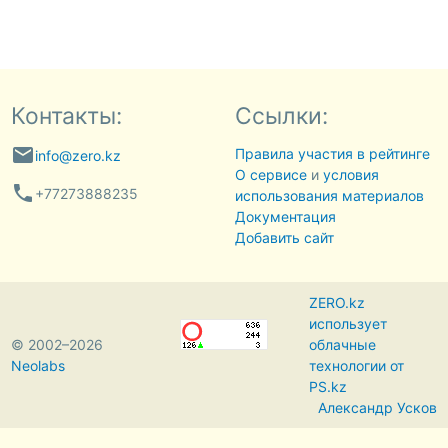
Контакты:
Ссылки:
email
Правила участия в рейтинге
info@zero.kz
О сервисе
и
условия
phone
+77273888235
использования материалов
Документация
Добавить сайт
ZERO.kz
использует
© 2002–2026
облачные
Neolabs
технологии от
PS.kz
Александр Усков