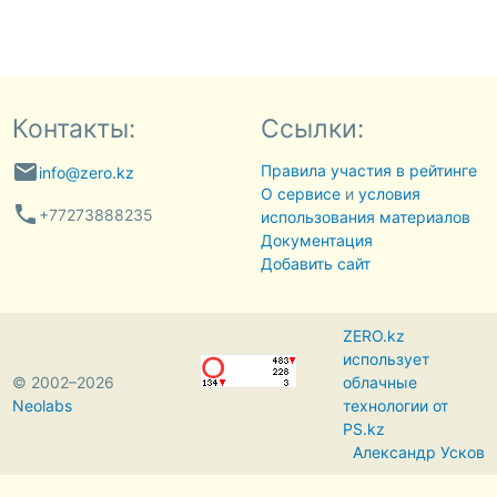
Контакты:
Ссылки:
email
Правила участия в рейтинге
info@zero.kz
О сервисе
и
условия
phone
+77273888235
использования материалов
Документация
Добавить сайт
ZERO.kz
использует
© 2002–2026
облачные
Neolabs
технологии от
PS.kz
Александр Усков