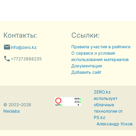
Контакты:
Ссылки:
email
Правила участия в рейтинге
info@zero.kz
О сервисе
и
условия
phone
+77273888235
использования материалов
Документация
Добавить сайт
ZERO.kz
использует
© 2002–2026
облачные
Neolabs
технологии от
PS.kz
Александр Усков