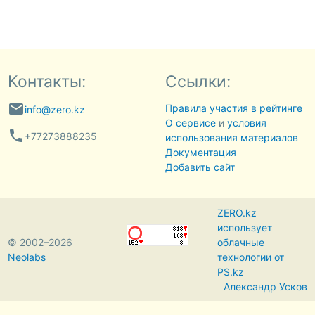
Контакты:
Ссылки:
email
Правила участия в рейтинге
info@zero.kz
О сервисе
и
условия
phone
+77273888235
использования материалов
Документация
Добавить сайт
ZERO.kz
использует
© 2002–2026
облачные
Neolabs
технологии от
PS.kz
Александр Усков