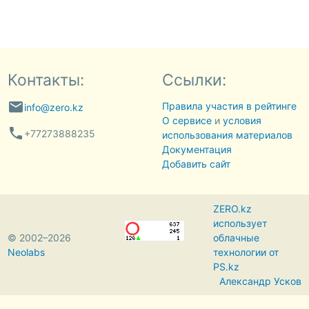
Контакты:
Ссылки:
email
Правила участия в рейтинге
info@zero.kz
О сервисе
и
условия
phone
+77273888235
использования материалов
Документация
Добавить сайт
ZERO.kz
использует
© 2002–2026
облачные
Neolabs
технологии от
PS.kz
Александр Усков